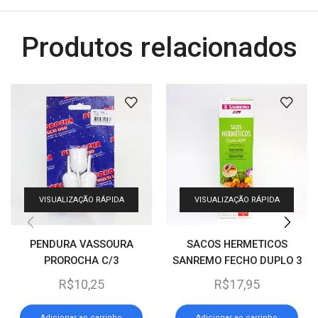
Produtos relacionados
VISUALIZAÇÃO RÁPIDA
VISUALIZAÇÃO RÁPIDA
PENDURA VASSOURA
SACOS HERMETICOS
PROROCHA C/3
SANREMO FECHO DUPLO 3
LITROS C/8 (REF. SR374)
R$
10,25
R$
17,95
Adicionar ao carrinho
Adicionar ao carrinho