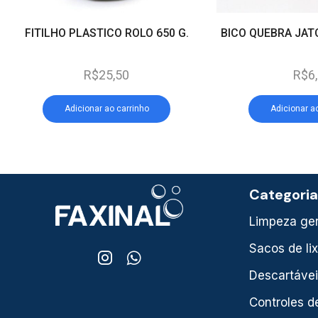
FITILHO PLASTICO ROLO 650 G.
BICO QUEBRA JAT
R$
25,50
R$
6
Adicionar ao carrinho
Adicionar a
Categori
Limpeza ger
Sacos de li
Descartáve
Controles d