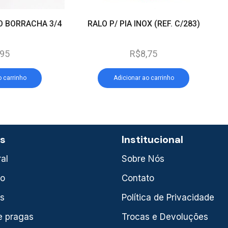
O BORRACHA 3/4
RALO P/ PIA INOX (REF. C/283)
,95
R$
8,75
o carrinho
Adicionar ao carrinho
as
Institucional
al
Sobre Nós
xo
Contato
is
Política de Privacidade
e pragas
Trocas e Devoluções