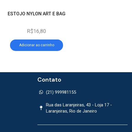
ESTOJO NYLON ART E BAG
CADEADO PADO 
R$
16,80
R$
27,40
Adicionar ao carrinho
Adicionar ao car
Contato
(21) 999981155
Rua das Laranjeiras, 43 - Loja 17 -
Laranjeiras, Rio de Janeiro