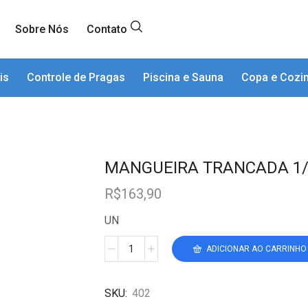
Sobre Nós
Contato
is
Controle de Pragas
Piscina e Sauna
Copa e Cozi
MANGUEIRA TRANCADA 1/
R$
163,90
UN
ADICIONAR AO CARRINHO
SKU:
402