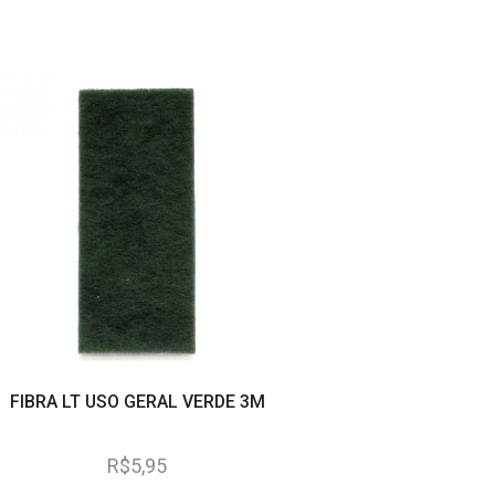
FIBRA LT USO GERAL VERDE 3M
ESCOVA ROSSI DE U
(REF. 3010
R$
5,95
R$
7,35