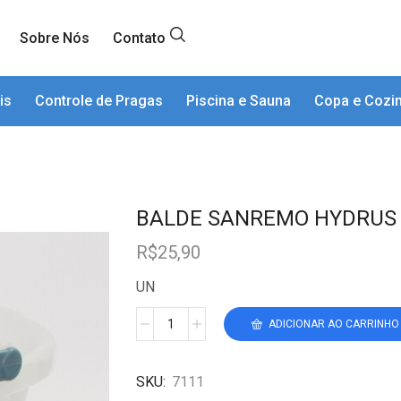
Sobre Nós
Contato
is
Controle de Pragas
Piscina e Sauna
Copa e Cozi
BALDE SANREMO HYDRUS 8,
R$
25,90
UN
ADICIONAR AO CARRINHO
SKU:
7111