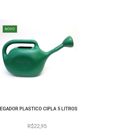
NOVO
EGADOR PLASTICO CIPLA 5 LITROS
PANO MULTIUSO DE 
BRITE 40 CM. X 3
R$
22,95
R$
20,25