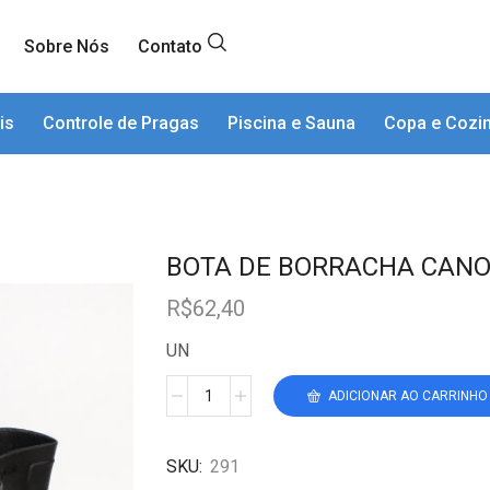
Sobre Nós
Contato
is
Controle de Pragas
Piscina e Sauna
Copa e Cozi
BOTA DE BORRACHA CANO
R$
62,40
UN
ADICIONAR AO CARRINHO
SKU:
291