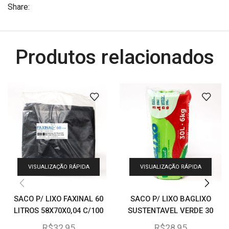
Share:
Produtos relacionados
VISUALIZAÇÃO RÁPIDA
VISUALIZAÇÃO RÁPIDA
SACO P/ LIXO FAXINAL 60
SACO P/ LIXO BAGLIXO
LITROS 58X70X0,04 C/100
SUSTENTAVEL VERDE 30
LITROS 59X62 C/30
R$
32,95
R$
28,95