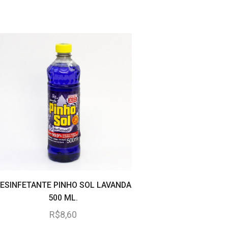
ESINFETANTE PINHO SOL LAVANDA
DESINFETANTE PINHO 
500 ML.
1 LITRO
R$
8,60
R$
14,50