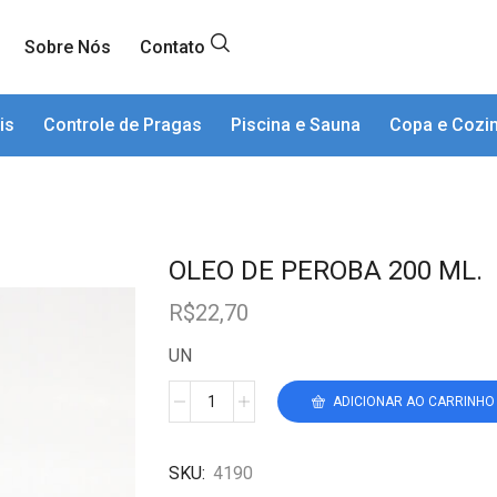
Sobre Nós
Contato
is
Controle de Pragas
Piscina e Sauna
Copa e Cozi
OLEO DE PEROBA 200 ML.
R$
22,70
UN
ADICIONAR AO CARRINHO
SKU:
4190