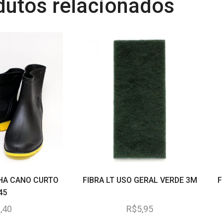
dutos relacionados
HA CANO CURTO
FIBRA LT USO GERAL VERDE 3M
F
45
,40
R$
5,95