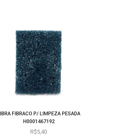
IBRA FIBRACO P/ LIMPEZA PESADA
REGADOR PLASTICO
H0001467192
LITROS
R$
5,40
R$
44,95