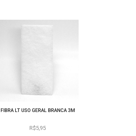
FIBRA LT USO GERAL BRANCA 3M
REGADOR PLASTICO
LITROS
R$
5,95
R$
44,95