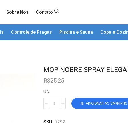
Sobre Nós
Contato
is
Controle de Pragas
Piscina e Sauna
Copa e Cozi
MOP NOBRE SPRAY ELEGA
R$
25,25
UN
ADICIONAR AO CARRINHO
SKU:
7292