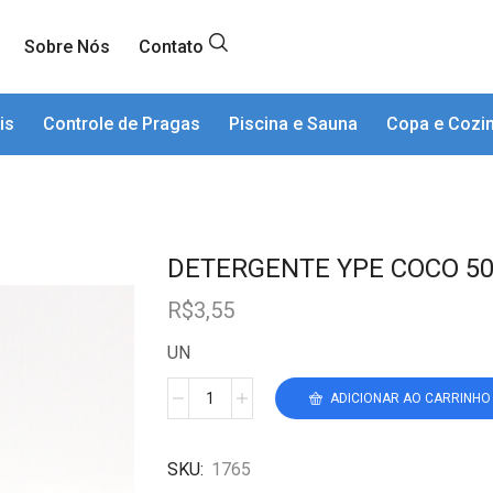
Sobre Nós
Contato
is
Controle de Pragas
Piscina e Sauna
Copa e Cozi
DETERGENTE YPE COCO 5
R$
3,55
UN
ADICIONAR AO CARRINHO
SKU:
1765