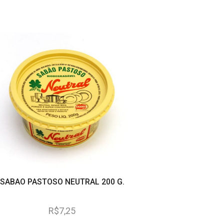
SABAO PASTOSO NEUTRAL 200 G.
DETERGENTE YPE MA
R$
7,25
R$
3,55