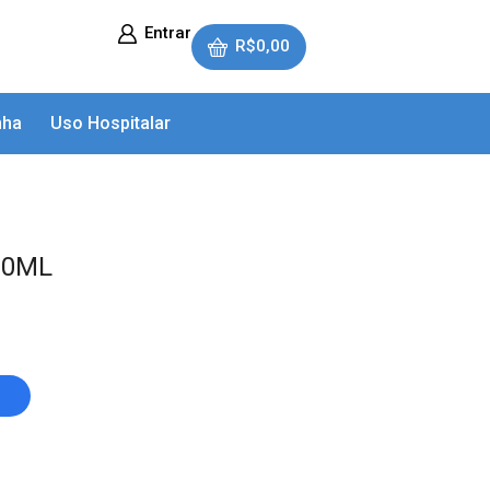
Entrar
R$
0,00
nha
Uso Hospitalar
00ML