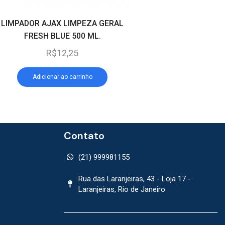
LIMPADOR AJAX LIMPEZA GERAL
LIMPADOR AJAX FEST
FRESH BLUE 500 ML.
FLORES DE LAVAND
R$
12,25
R$
8,75
Adicionar ao carrinho
Adicionar ao car
Contato
(21) 999981155
Rua das Laranjeiras, 43 - Loja 17 -
Laranjeiras, Rio de Janeiro