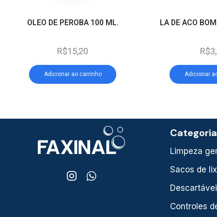
OLEO DE PEROBA 100 ML.
LA DE ACO BOMB
R$
15,20
R$
3
Adicionar ao carrinho
Adicionar a
Categori
Limpeza ger
Sacos de li
Descartáve
Controles d