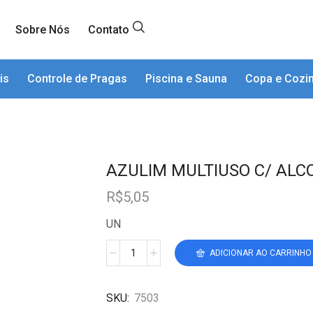
Sobre Nós
Contato
is
Controle de Pragas
Piscina e Sauna
Copa e Cozi
AZULIM MULTIUSO C/ ALCO
R$
5,05
UN
ADICIONAR AO CARRINHO
SKU:
7503