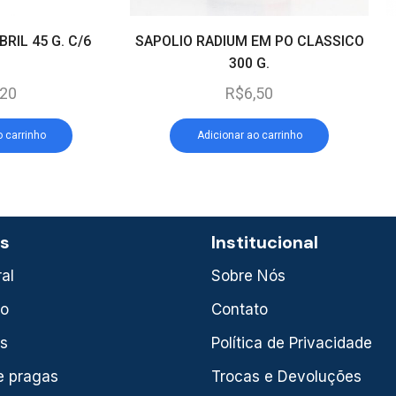
RIL 45 G. C/6
SAPOLIO RADIUM EM PO CLASSICO
300 G.
,20
R$
6,50
o carrinho
Adicionar ao carrinho
as
Institucional
al
Sobre Nós
xo
Contato
is
Política de Privacidade
e pragas
Trocas e Devoluções