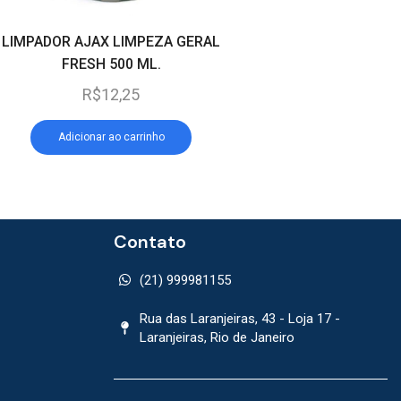
LIMPADOR AJAX LIMPEZA GERAL
LIMPADOR AJAX LIM
FRESH 500 ML.
FRESH LEMON 5
R$
12,25
R$
12,25
Adicionar ao carrinho
Adicionar ao car
Contato
(21) 999981155
Rua das Laranjeiras, 43 - Loja 17 -
Laranjeiras, Rio de Janeiro