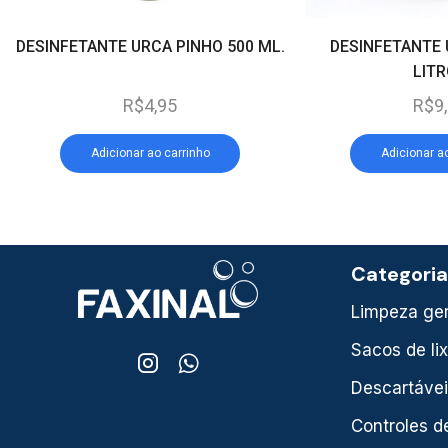
DESINFETANTE URCA PINHO 500 ML.
DESINFETANTE 
LIT
R$
4,95
R$
9
Adicionar ao carrinho
Adicionar a
Categori
Limpeza ger
Sacos de li
Descartáve
Controles d