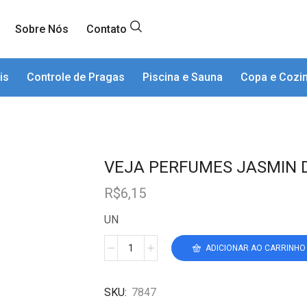
Sobre Nós
Contato
is
Controle de Pragas
Piscina e Sauna
Copa e Cozi
VEJA PERFUMES JASMIN D
R$
6,15
UN
ADICIONAR AO CARRINHO
SKU:
7847