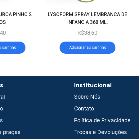
URCA PINHO 2
LYSOFORM SPRAY LEMBRANCA DE
ROS
INFANCIA 360 ML.
,40
R$
38,60
o carrinho
Adicionar ao carrinho
as
Institucional
al
Sobre Nós
xo
Contato
is
Política de Privacidade
e pragas
Trocas e Devoluções