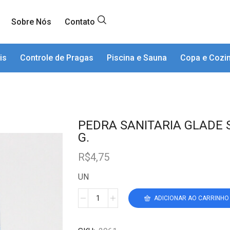
Sobre Nós
Contato
is
Controle de Pragas
Piscina e Sauna
Copa e Cozi
PEDRA SANITARIA GLADE S
G.
R$
4,75
UN
ADICIONAR AO CARRINHO