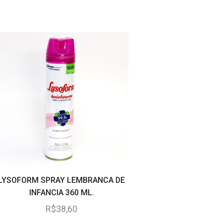
LYSOFORM SPRAY LEMBRANCA DE
LIMPADOR AJAX LIM
INFANCIA 360 ML.
FRESH LEMON 5
R$
38,60
R$
12,25