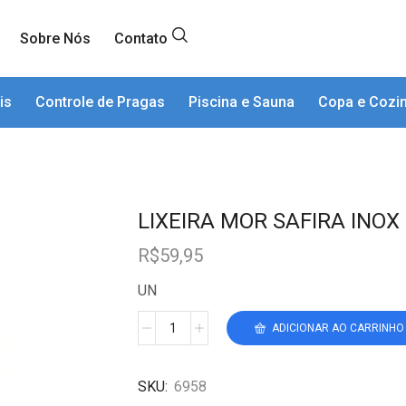
Sobre Nós
Contato
is
Controle de Pragas
Piscina e Sauna
Copa e Cozi
LIXEIRA MOR SAFIRA INOX
R$
59,95
UN
ADICIONAR AO CARRINHO
SKU:
6958