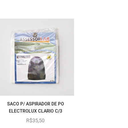
SACO P/ ASPIRADOR DE PO
PLACA SINALIZAD
ELECTROLUX CLARIO C/3
(MANUTENC
R$
35,50
R$
80,00