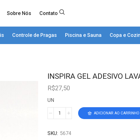
Sobre Nós
Contato
is
Controle de Pragas
Piscina e Sauna
Copa e Cozi
INSPIRA GEL ADESIVO LAV
R$
27,50
UN
ADICIONAR AO CARRINHO
SKU:
5674