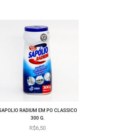
SAPOLIO RADIUM EM PO CLASSICO
LIMPADOR AJAX LIM
300 G.
FRESH LEMON 5
R$
6,50
R$
12,25