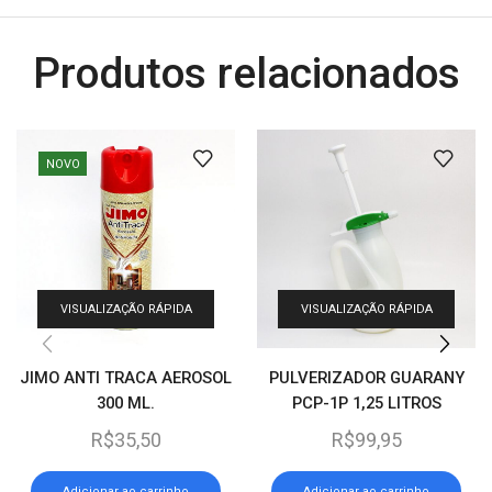
Produtos relacionados
NOVO
VISUALIZAÇÃO RÁPIDA
VISUALIZAÇÃO RÁPIDA
JIMO ANTI TRACA AEROSOL
PULVERIZADOR GUARANY
300 ML.
PCP-1P 1,25 LITROS
R$
35,50
R$
99,95
Adicionar ao carrinho
Adicionar ao carrinho