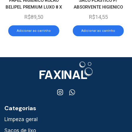
PAPEL HIGIENICO ROLAO
SACO PLASTICO P/
BELIPEL PREMIUM LUXO 8 X
ABSORVENTE HIGIENICO
300 M.
OBEG C/25 VERDE
R$
89,50
R$
14,55
Adicionar ao carrinho
Adicionar ao carrinho
Categorias
Limpeza geral
Sacos de lixo