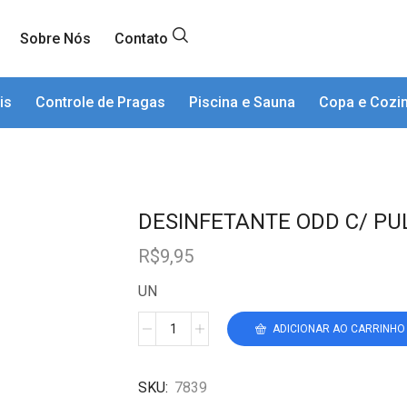
Sobre Nós
Contato
is
Controle de Pragas
Piscina e Sauna
Copa e Cozi
DESINFETANTE ODD C/ PU
R$
9,95
UN
ADICIONAR AO CARRINHO
SKU:
7839