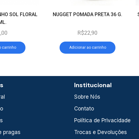
NHO SOL FLORAL
NUGGET POMADA PRETA 36 G.
ML.
,00
R$
22,90
o carrinho
Adicionar ao carrinho
as
Institucional
al
Sobre Nós
xo
Contato
is
Política de Privacidade
e pragas
Trocas e Devoluções