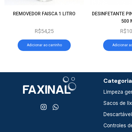
REMOVEDOR FAISCA 1 LITRO
DESINFETANTE PI
500 
R$
54,25
R$
10
Adicionar ao carrinho
Adicionar a
Categori
Limpeza ger
Sacos de li
Descartáve
Controles d