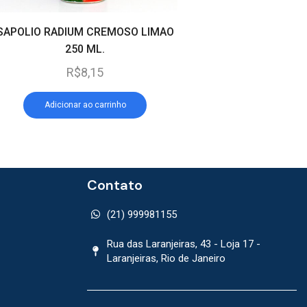
SAPOLIO RADIUM CREMOSO LIMAO
LIMPADOR AJAX LIM
250 ML.
FRESH BLUE 50
R$
8,15
R$
12,25
Adicionar ao carrinho
Adicionar ao car
Contato
(21) 999981155
Rua das Laranjeiras, 43 - Loja 17 -
Laranjeiras, Rio de Janeiro