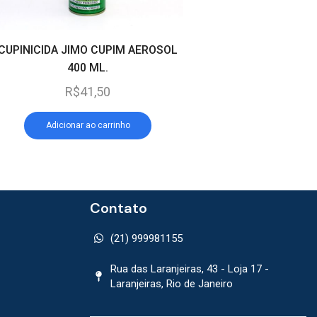
CUPINICIDA JIMO CUPIM AEROSOL
RATOEIRA METALIC
400 ML.
PROROCH
R$
41,50
R$
8,00
Adicionar ao carrinho
Adicionar ao car
Contato
(21) 999981155
Rua das Laranjeiras, 43 - Loja 17 -
Laranjeiras, Rio de Janeiro