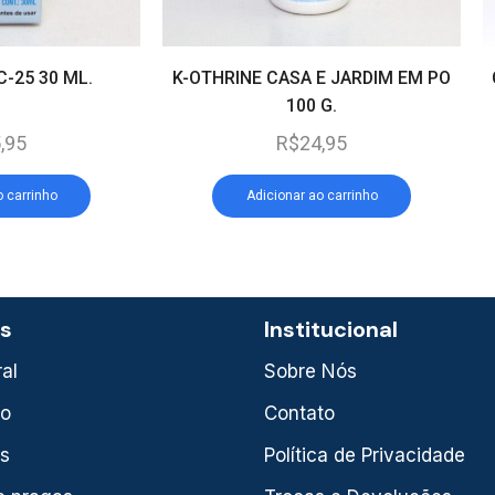
C-25 30 ML.
K-OTHRINE CASA E JARDIM EM PO
100 G.
,95
R$
24,95
o carrinho
Adicionar ao carrinho
as
Institucional
al
Sobre Nós
xo
Contato
is
Política de Privacidade