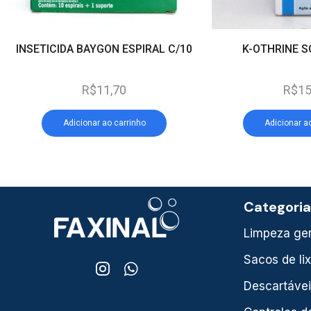
INSETICIDA BAYGON ESPIRAL C/10
K-OTHRINE S
R$
11,70
R$
15
Adicionar ao carrinho
Adicionar a
Categori
Limpeza ger
Sacos de li
Descartáve