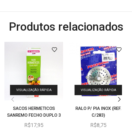
Produtos relacionados
VISUALIZAÇÃO RÁPIDA
VISUALIZAÇÃO RÁPIDA
SACOS HERMETICOS
RALO P/ PIA INOX (REF.
SANREMO FECHO DUPLO 3
C/283)
LITROS C/8 (REF. SR374)
R$
17,95
R$
8,75