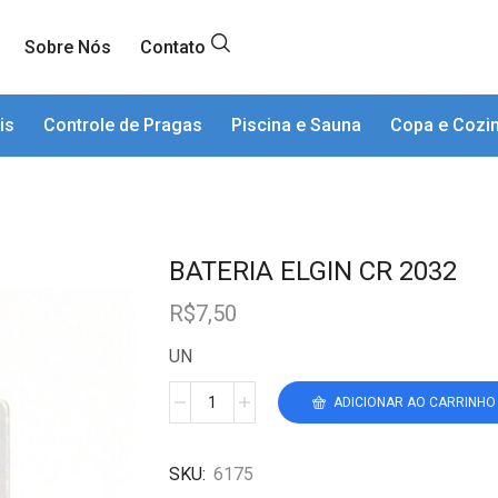
Sobre Nós
Contato
is
Controle de Pragas
Piscina e Sauna
Copa e Cozi
BATERIA ELGIN CR 2032
R$
7,50
UN
ADICIONAR AO CARRINHO
SKU:
6175