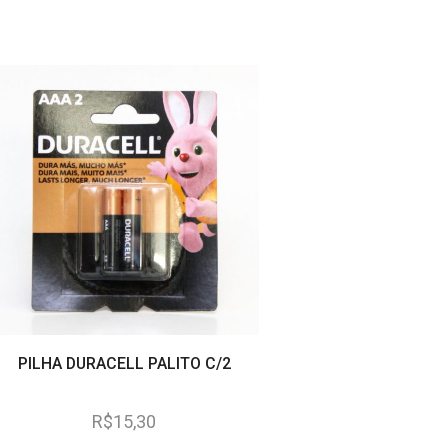
PILHA DURACELL PALITO C/2
BATERIA ELGIN ENER
A23 12V C
R$
15,30
R$
6,20