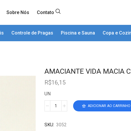
Sobre Nós
Contato
is
Controle de Pragas
Piscina e Sauna
Copa e Cozi
AMACIANTE VIDA MACIA C
R$
16,15
UN
ADICIONAR AO CARRINHO
SKU:
3052