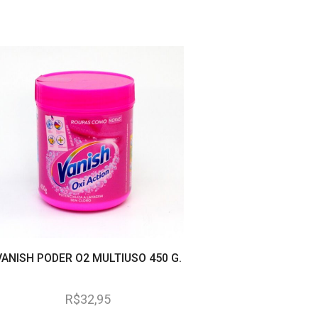
NOVO
VANISH PODER O2 MULTIUSO 450 G.
ALVEJANTE VANISH 
LITROS
R$
32,95
R$
65,50